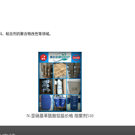
料、粘合剂的聚合物改性等领域。
N-亚硝基苯胲胺铝盐价格 阻聚剂510