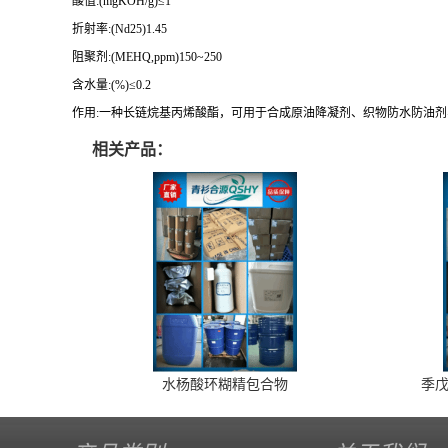
酸值:(mgKOH/g)≤1
折射率:(Nd25)1.45
阻聚剂:(MEHQ,ppm)150~250
含水量:(%)≤0.2
作用:一种长链烷基丙烯酸酯，可用于合成原油降凝剂、织物防水防油
相关产品：
水杨酸环糊精包合物
季戊