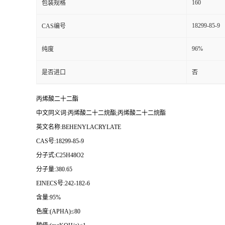
160
包装规格
18299-85-9
CAS编号
96%
纯度
是否进口
否
丙烯酸二十二酯
中文同义词:丙烯酸二十二烷酯;丙烯酸二十二烷酯
英文名称:BEHENYLACRYLATE
CAS号:18299-85-9
分子式:C25H48O2
分子量:380.65
EINECS号:242-182-6
含量:95%
色度:(APHA)≤80