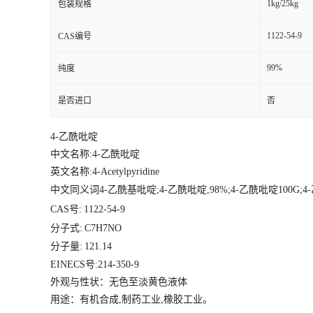
1kg/25kg
包装规格
1122-54-9
CAS编号
99%
纯度
是否进口
否
4-乙酰吡啶
中文名称:4-乙酰吡啶
英文名称:4-Acetylpyridine
中文同义词4-乙酰基吡啶;4-乙酰吡啶,98%;4-乙酰吡啶100G;4-乙
CAS号:
1122-54-9
分子式:
C7H7NO
分子量:
121.14
EINECS号:214-350-9
外观与性状：无色至淡黄色液体
用途：有机合成,制药工业,橡胶工业。