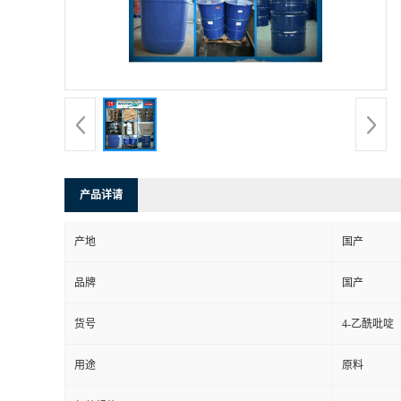
产品详请
产地
国产
品牌
国产
货号
4-乙酰吡啶
用途
原料