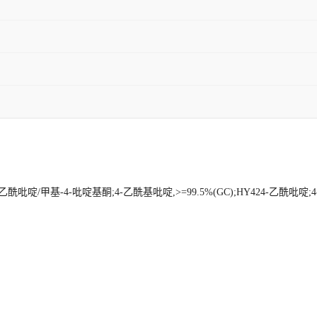
酰吡啶/甲基-4-吡啶基酮;4-乙酰基吡啶,>=99.5%(GC);HY424-乙酰吡啶;4