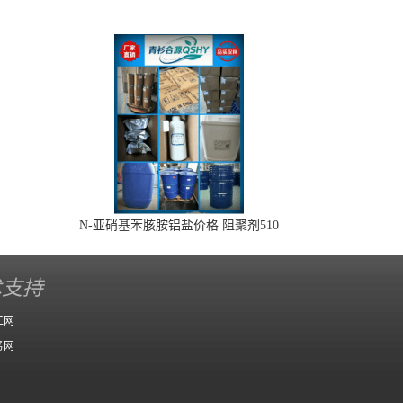
N-亚硝基苯胲胺铝盐价格 阻聚剂510
术支持
工网
务网