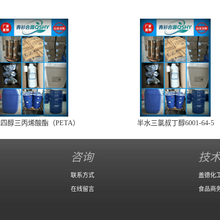
四醇三丙烯酸酯（PETA）
半水三氯叔丁醇6001-64-5
咨询
技
联系方式
盖德化
在线留言
食品商