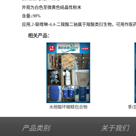
外观为白色至微黄色结晶性粉末
含量≥98%
应用,2-联喹啉-4,4-二羧酸二钠属于羧酸类衍生物，可用
相关产品：
水杨酸环糊精包合物
季戊
产品类别
关于我们