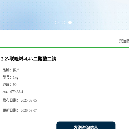
您当
2,2'-联喹啉-4,4'-二羧酸二钠
品牌：
国产
型号：
1kg
纯度：
99
cas：
979-88-4
发布日期：
2025-03-05
更新日期：
2026-08-07
发送咨询信息