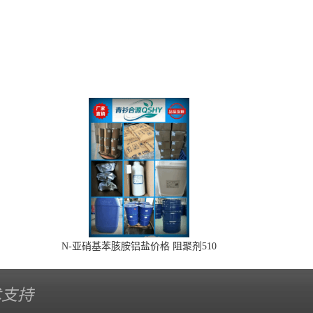
N-亚硝基苯胲胺铝盐价格 阻聚剂510
术支持