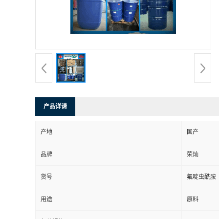
产品详请
产地
国产
品牌
荣灿
货号
氟啶虫酰胺
用途
原料