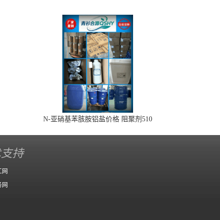
N-亚硝基苯胲胺铝盐价格 阻聚剂510
术支持
工网
务网