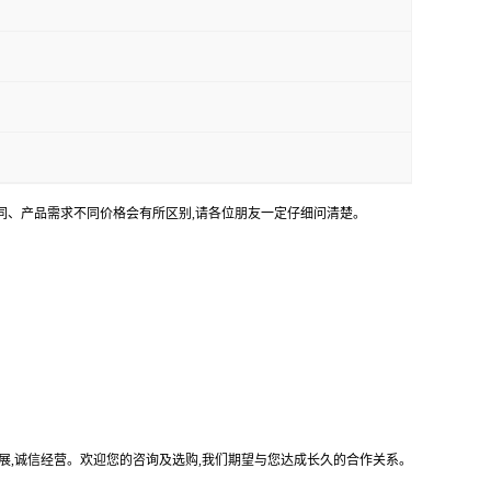
不同、产品需求不同价格会有所区别,请各位朋友一定仔细问清楚。
展,诚信经营。欢迎您的咨询及选购,我们期望与您达成长久的合作关系。