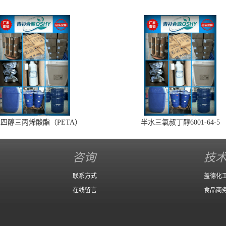
四醇三丙烯酸酯（PETA）
半水三氯叔丁醇6001-64-5
咨询
技
联系方式
盖德化
在线留言
食品商