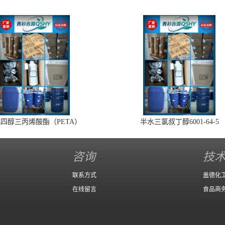
四醇三丙烯酸酯（PETA）
半水三氯叔丁醇6001-64-5
咨询
技
联系方式
盖德化
在线留言
食品商