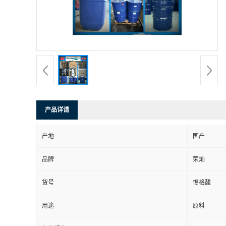
产品详请
产地
国产
品牌
荣灿
货号
惕格酸
用途
原料