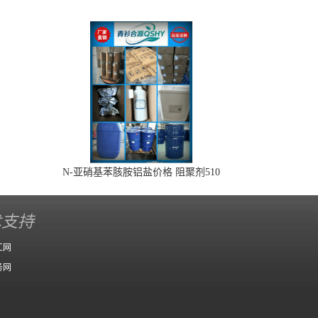
N-亚硝基苯胲胺铝盐价格 阻聚剂510
术支持
工网
务网