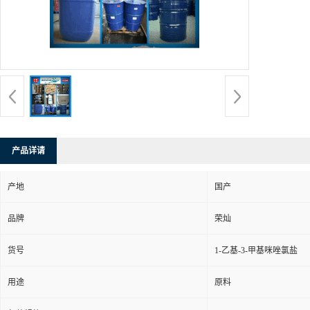
产品详请
产地
国产
品牌
荣灿
货号
1-乙基-3-甲基咪唑氯盐
用途
原料