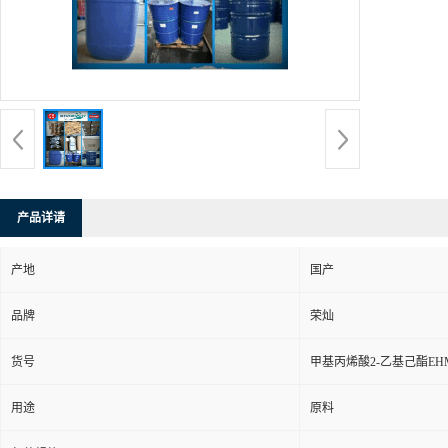
产品详请
产地
国产
品牌
荣灿
货号
甲基丙烯酸2-乙基己酯EH
用途
原料