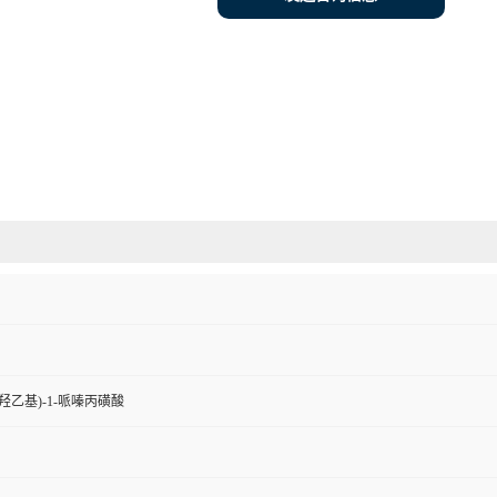
(2-羟乙基)-1-哌嗪丙磺酸