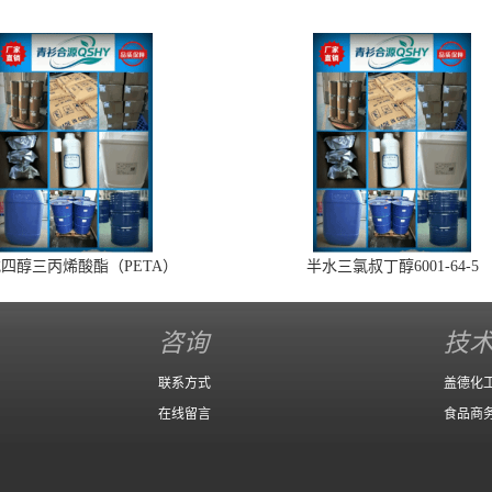
四醇三丙烯酸酯（PETA）
半水三氯叔丁醇6001-64-5
咨询
技
联系方式
盖德化
在线留言
食品商