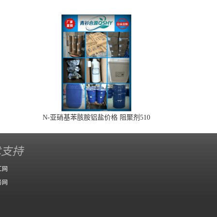
N-亚硝基苯胲胺铝盐价格 阻聚剂510
术支持
工网
务网