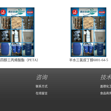
四醇三丙烯酸酯（PETA）
半水三氯叔丁醇6001-64-5
咨询
技
联系方式
盖德化
在线留言
食品商