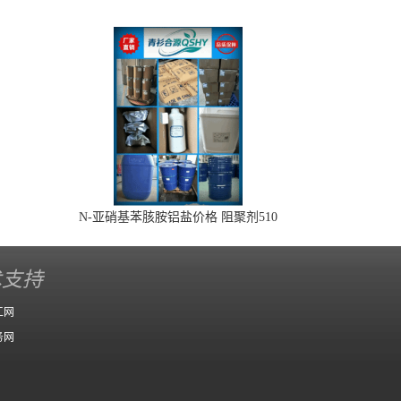
N-亚硝基苯胲胺铝盐价格 阻聚剂510
术支持
工网
务网