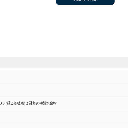
H2O 3-(羟乙基哌嗪)-2-羟基丙磺酸水合物