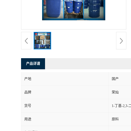
产品详请
产地
国产
品牌
荣灿
货号
1-丁基-2
用途
原料