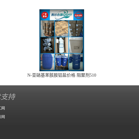
N-亚硝基苯胲胺铝盐价格 阻聚剂510
术支持
工网
务网