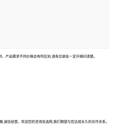
不同、产品需求不同价格会有所区别,请各位朋友一定仔细问清楚。
展,诚信经营。欢迎您的咨询及选购,我们期望与您达成长久的合作关系。