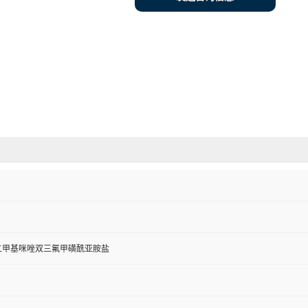
,3-二甲基咪唑双三氟甲磺酰亚胺盐