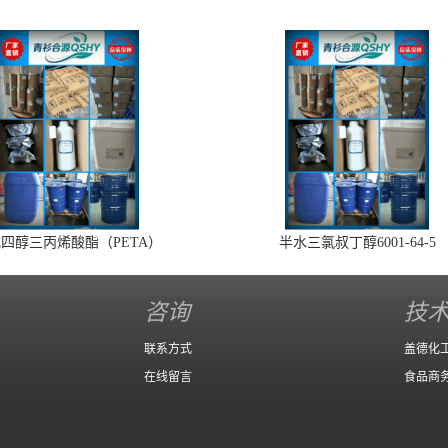
四醇三丙烯酸酯（PETA）
半水三氯叔丁醇6001-64-5
咨询
技
联系方式
盖德化
在线留言
食品商