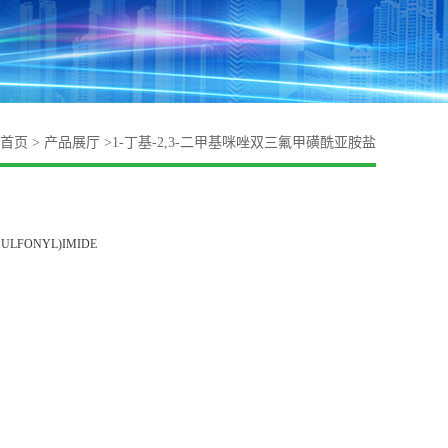
首页
>
产品展厅
>
1-丁基-2,3-二甲基咪唑双三氟甲磺酰亚胺盐
SULFONYL)IMIDE