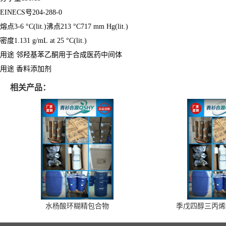
EINECS号204-288-0
熔点3-6 °C(lit.)沸点213 °C717 mm Hg(lit.)
密度1.131 g/mL at 25 °C(lit.)
用途 邻羟基苯乙酮用于合成医药中间体
用途 香料添加剂
相关产品：
水杨酸环糊精包合物
季戊四醇三丙烯