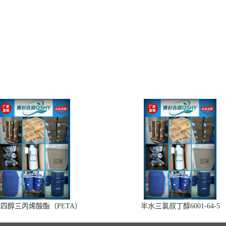
四醇三丙烯酸酯（PETA）
半水三氯叔丁醇6001-64-5