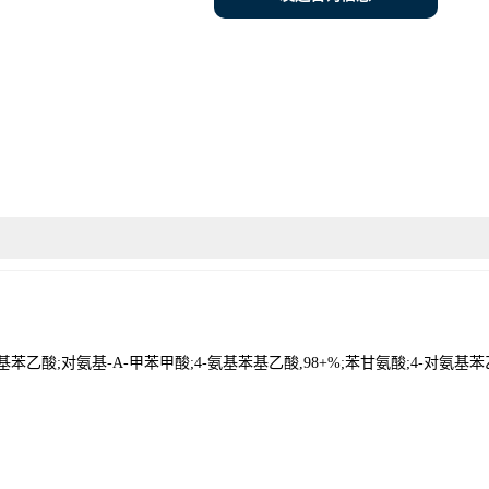
苯乙酸;对氨基-Α-甲苯甲酸;4-氨基苯基乙酸,98+%;苯甘氨酸;4-对氨基