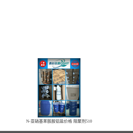
N-亚硝基苯胲胺铝盐价格 阻聚剂510