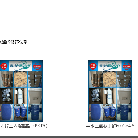
氨酸的修饰试剂
四醇三丙烯酸酯（PETA）
半水三氯叔丁醇6001-64-5