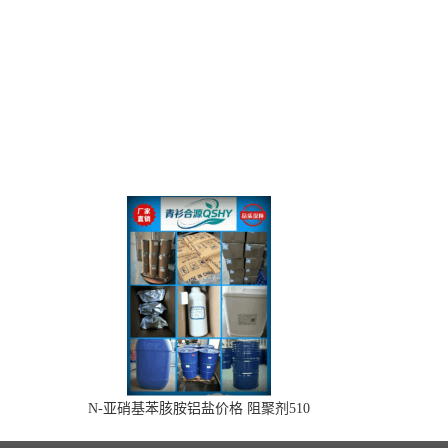
N-亚硝基苯胲胺铝盐价格 阻聚剂510