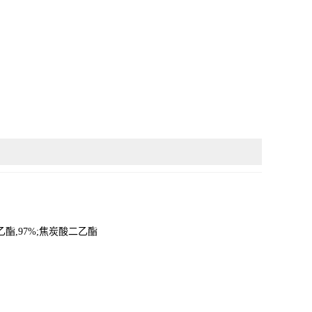
乙酯,97%;焦炭酸二乙酯