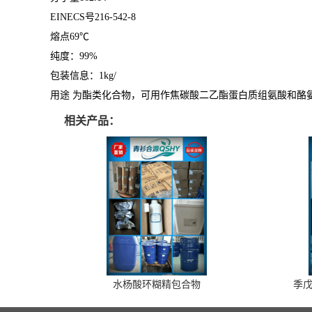
EINECS号216-542-8
熔点69℃
纯度：99%
包装信息：1kg/
用途 为酯类化合物，可用作焦碳酸二乙酯蛋白质组氨酸和酪
相关产品：
水杨酸环糊精包合物
季戊