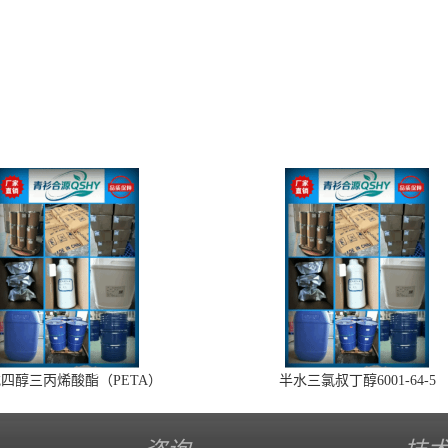
四醇三丙烯酸酯（PETA）
半水三氯叔丁醇6001-64-5