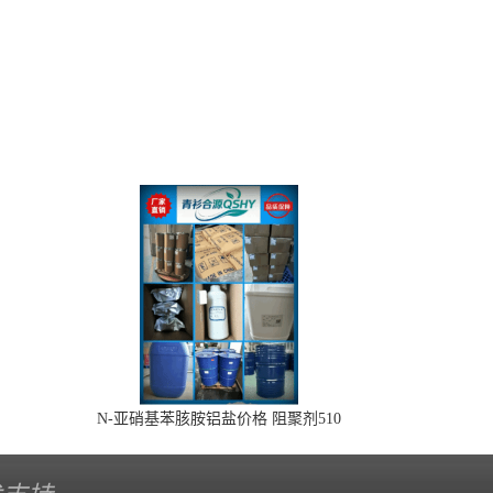
N-亚硝基苯胲胺铝盐价格 阻聚剂510