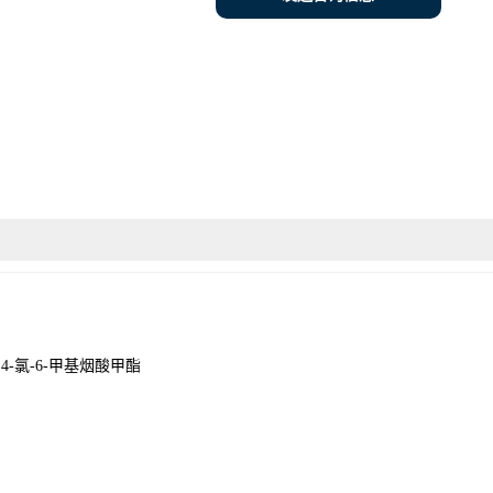
;4-氯-6-甲基烟酸甲酯