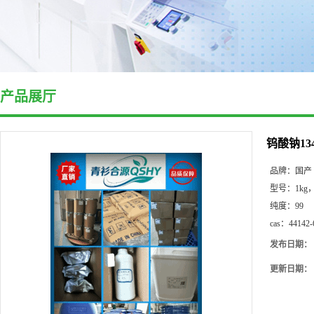
产品展厅
钨酸钠1347
品牌：
国产
型号：
1kg，
纯度：
99
cas：
44142-
发布日期：
更新日期：