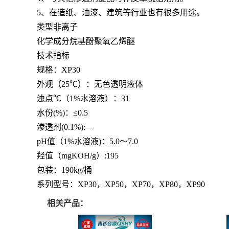
5、在造纸、油漆、建筑等行业也有很多用途。
类型非离子
化学成分烷基酚聚氧乙烯醚
技术指标
规格：XP30
外观（25℃）：无色透明液体
浊点℃（1%水溶液）：31
水份(%)：≤0.5
渗透剂(0.1%):—
pH值（1%水溶液)：5.0～7.0
羟值（mgKOH/g）:195
包装：190kg/桶
系列型号：XP30，XP50，
XP70，
XP80，
XP90
相关产品：