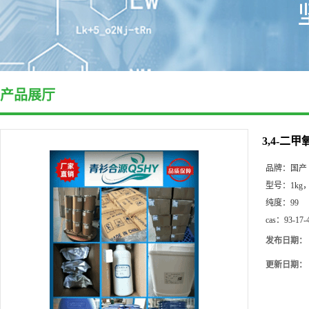
产品展厅
3,4-二
品牌：
国产
型号：
1kg，
纯度：
99
cas：
93-17-
发布日期：
更新日期：